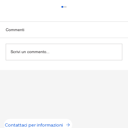
Commenti
Scrivi un commento...
Reflusso gastroesofageo: sintomi, cause e
rimedi
Contattaci per informazioni