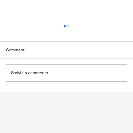
Commenti
Scrivi un commento...
Reflusso gastroesofageo: sintomi, cause e
rimedi